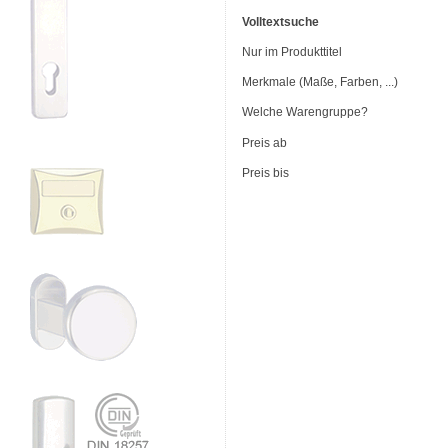
Volltextsuche
Nur im Produkttitel
Merkmale (Maße, Farben, ...)
Welche Warengruppe?
Preis ab
Preis bis