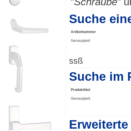
"
Schraube
" u
Suche ein
Artikelnummer
Genauigkeit
ssß
Suche im P
Produkttitel
Genauigkeit
Erweitert